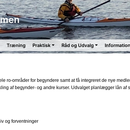
mmen
Træning
Praktisk
Råd og Udvalg
Informatio
ildele ro-områder for begyndere samt at få integreret de nye med
l udvikling af begynder- og andre kurser. Udvalget planlægger 
liv og forventninger