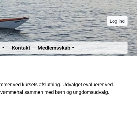
Log ind
n
Kontakt
Medlemsskab
lemmer ved kursets afslutning. Udvalget evaluerer ved
lån af svømmehal sammen med børn og ungdomsudvalg.