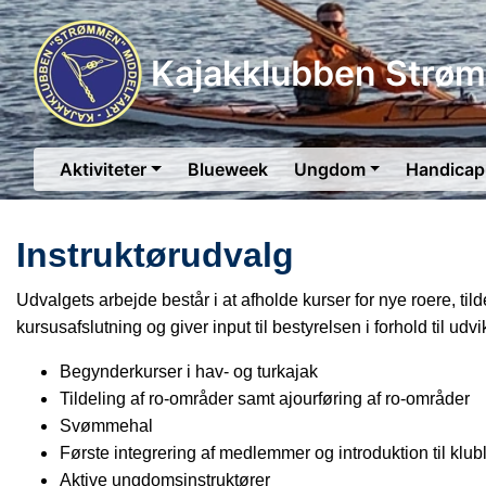
Kajakklubben Strø
Aktiviteter
Blueweek
Ungdom
Handicap
Instruktørudvalg
Udvalgets arbejde består i at afholde kurser for nye roere, t
kursusafslutning og giver input til bestyrelsen i forhold ti
Begynderkurser i hav- og turkajak
Tildeling af ro-områder samt ajourføring af ro-områder
Svømmehal
Første integrering af medlemmer og introduktion til klub
Aktive ungdomsinstruktører