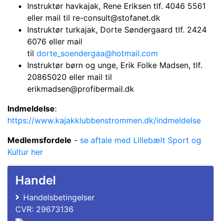
Instruktør havkajak, Rene Eriksen tlf. 4046 5561
eller mail til re-consult@stofanet.dk
Instruktør turkajak, Dorte Søndergaard tlf. 2424
6076 eller mail
til
dorte_soendergaa@hotmail.com
Instruktør børn og unge, Erik Folke Madsen, tlf.
20865020 eller mail til
erikmadsen@profibermail.dk
Indmeldelse
:
https://www.kajakklubbenstrommen.dk/indmeldelse
Medlemsfordele
-
se aftale med Lillebælt Sport og
Kultur her
Handel
Handelsbetingelser
CVR: 29673136